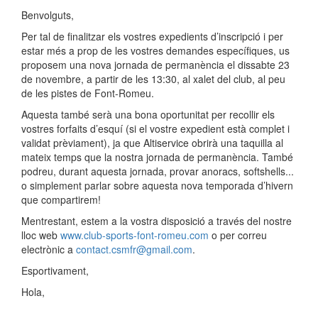
Benvolguts,
Per tal de finalitzar els vostres expedients d’inscripció i per
estar més a prop de les vostres demandes específiques, us
proposem una nova jornada de permanència el dissabte 23
de novembre, a partir de les 13:30, al xalet del club, al peu
de les pistes de Font-Romeu.
Aquesta també serà una bona oportunitat per recollir els
vostres forfaits d’esquí (si el vostre expedient està complet i
validat prèviament), ja que Altiservice obrirà una taquilla al
mateix temps que la nostra jornada de permanència. També
podreu, durant aquesta jornada, provar anoracs, softshells...
o simplement parlar sobre aquesta nova temporada d’hivern
que compartirem!
Mentrestant, estem a la vostra disposició a través del nostre
lloc web
www.club-sports-font-romeu.com
o per correu
electrònic a
contact.csmfr@gmail.com
.
Esportivament,
Hola,